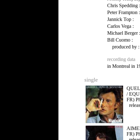
Chris Spedding 
Peter Frampton :
Jannick Top :
Carlos Vega :
Michael Berger 
Bill Cuomo :
produced by :
recording data
in Montreal in 
single
QUEL
/ EQU
FR) Ph
releas
AIME
FR) Ph
releas